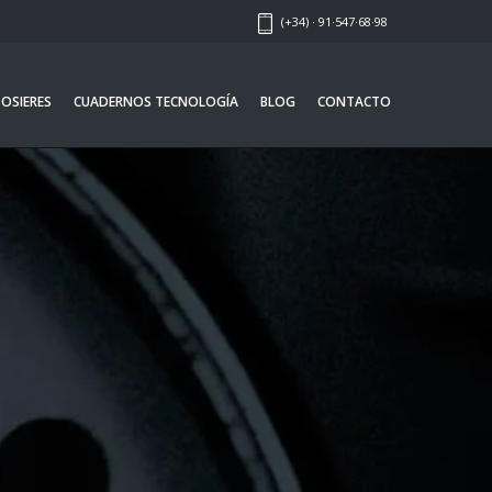
(+34) · 91·547·68·98
OSIERES
CUADERNOS TECNOLOGÍA
BLOG
CONTACTO