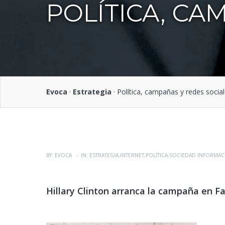
POLÍTICA, CA
Evoca
·
Estrategia
·
Política, campañas y redes social
BY: EVOCA - IN:
ESTRATEGIA
,
INTERNET
,
POLÍTICA
,
SOCIEDAD INFORMAC
Hillary Clinton arranca la campaña en F