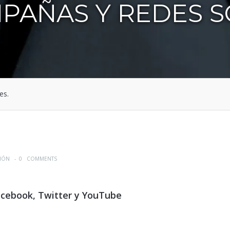
MPAÑAS Y REDES S
es.
IÓN
-
0 COMMENTS
acebook, Twitter y YouTube