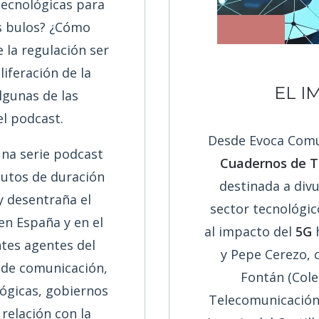
tecnológicas para
os bulos? ¿Cómo
 la regulación ser
liferación de la
EL I
lgunas de las
el podcast.
Desde Evoca Comu
na serie podcast
Cuadernos de T
nutos de duración
destinada a div
 y desentraña el
sector tecnológi
n España y en el
al impacto del
5G
h
ntes agentes del
y Pepe Cerezo, 
 de comunicación,
Fontán (Cole
lógicas, gobiernos
Telecomunicación)
 relación con la