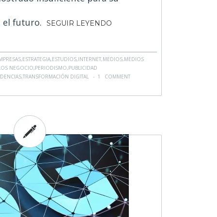
n el futuro.
SEGUIR LEYENDO
MPRESAS
,
ESTRATEGIA
,
ESTUDIOS
,
INTERNET
,
MEDIOS
,
MEDIOS
OS NEGOCIO
,
PERIODISMO
,
PUBLICIDAD
DENCIAS
,
TRANSFORMACIÓN DIGITAL
-
1 COMMENT