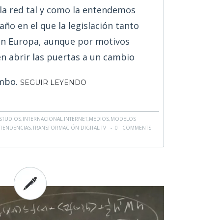
 la red tal y como la entendemos
año en el que la legislación tanto
n Europa, aunque por motivos
n abrir las puertas a un cambio
mbo.
SEGUIR LEYENDO
STUDIOS
,
INTERNACIONAL
,
INTERNET
,
MEDIOS
,
MODELOS
,
TENDENCIAS
,
TRANSFORMACIÓN DIGITAL
,
TV
-
0 COMMENTS