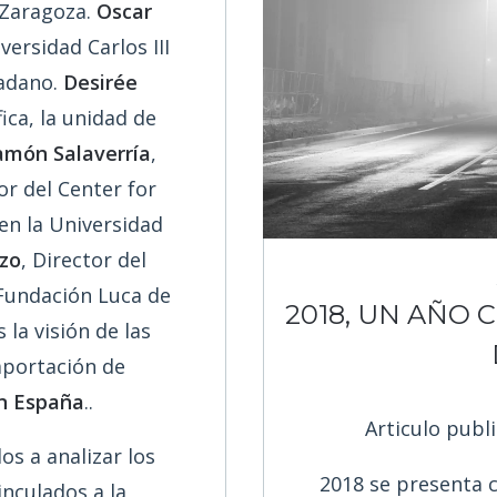
 Zaragoza.
Oscar
versidad Carlos III
dadano.
Desirée
ica, la unidad de
amón Salaverría
,
or del Center for
 en la Universidad
ezo
, Director del
Fundación Luca de
2018, UN AÑO 
la visión de las
aportación de
n España
..
Articulo pub
os a analizar los
2018 se presenta 
inculados a la