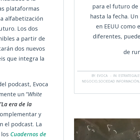
para el futuro de
as plataformas
hasta la fecha. Un 
la alfabetización
en EEUU como e
futuro. Los dos
diferentes, puede
ibles a partir de
carán dos nuevos
de ru
is que integra la
BY: EVOCA - IN:
ESTRATEGIA
,
E
NEGOCIO
,
SOCIEDAD INFORMACIÓN
del podcast, Evoca
mente un “
White
“La era de la
complementar y
n el podcast. La
 los
Cuadernos de