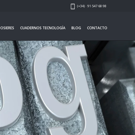
(+34) · 91·547·68·98
OSIERES
CUADERNOS TECNOLOGÍA
BLOG
CONTACTO