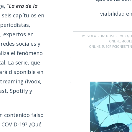
ge,
“La era de la
viabilidad e
seis capítulos en
 periodistas,
s, expertos en
BY: EVOCA - IN:
DOSIER EVOCA
,
E
ONLINE
,
MODEL
redes sociales y
ONLINE
,
SUSCRIPCIONES
,
TEN
aliza el fenómeno
al. La serie, que
ará disponible en
streaming (Ivoox,
st, Spotify y
n contenido falso
a COVID-19? ¿Qué