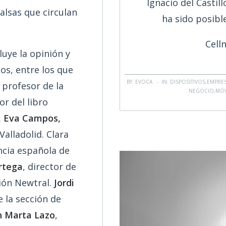
Ignacio del Castil
falsas que circulan
ha sido posibl
Cell
luye la opinión y
os, entre los que
BY: EVOCA - IN:
DISPOSITIVOS
,
EMPRE
profesor de la
NEGOCIO
,
MÓV
or del libro
.
Eva Campos,
alladolid. Clara
ncia española de
rtega
, director de
ción Newtral.
Jordi
 la sección de
 Marta Lazo
,