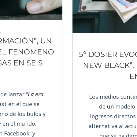
RMACIÓN”, UN
 EL FENÓMENO
5º DOSIER EVO
SAS EN SEIS
NEW BLACK”.
S
E
de lanzar “
La era
Los medios contin
ast en el que se
de un modelo 
no de los bulos y
ingresos directos
y en el mundo.
alternativa al act
n Facebook, y
que se ha dem