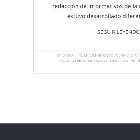
redacción de informativos de la 
estuvo desarrollado difere
SEGUIR LEYENDO
BY: EVOCA - IN:
ENCUENTROS EVOCA
,
ENTREVISTA
,
I
ONLINE
,
PERIODISMO
,
RADIO
,
TRANSFORMACIÓN DI