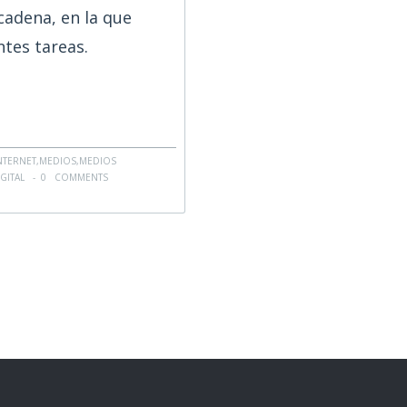
cadena, en la que
ntes tareas.
NTERNET
,
MEDIOS
,
MEDIOS
GITAL
-
0 COMMENTS