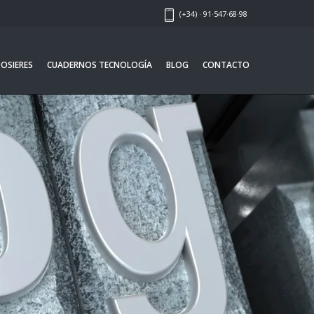
(+34) · 91·547·68·98
OSIERES
CUADERNOS TECNOLOGÍA
BLOG
CONTACTO