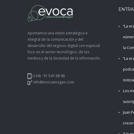
ENTRA
“La er
Aportamos una visión estratégica e
númer
integral de la comunicación y del
desarrollo del negocio digital con especial
la Co
foco en el sector tecnológico, de los
medios y de la Sociedad de la información.
“La er
podcas
(+34) · 91·547·68·98
notici
info@evocaimagen.com
Los m
suscri
Juan P
crecer
“Un me