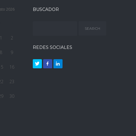
sto 2026
BUSCADOR
S
D
1
2
REDES SOCIALES
8
9
15
16
22
23
29
30