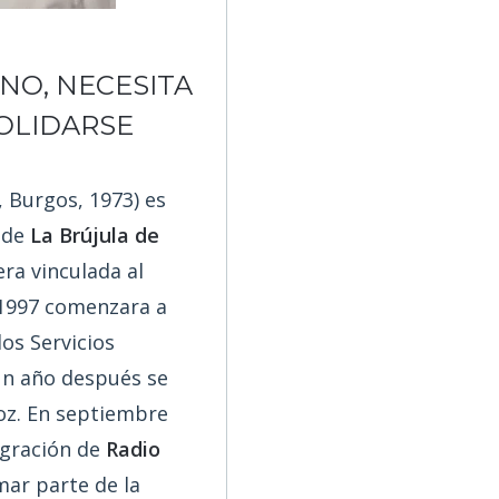
INO, NECESITA
OLIDARSE
 Burgos, 1973) es
r de
La Brújula de
era vinculada al
 1997 comenzara a
los Servicios
un año después se
oz. En septiembre
egración de
Radio
mar parte de la