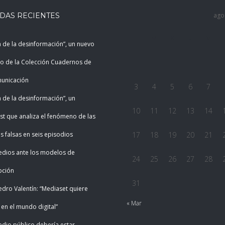
DAS RECIENTES
ago
L
M
X
J
V
a de la desinformación”, un nuevo
o de la Colección Cuadernos de
municación
3
4
5
6
7
a de la desinformación”, un
10
11
12
13
14
t que analiza el fenómeno de las
as falsas en seis episodios
17
18
19
20
21
edios ante los modelos de
24
25
26
27
28
pción
31
edro Valentín: “Mediaset quiere
« Mar
 en el mundo digital”
dio público debería estar