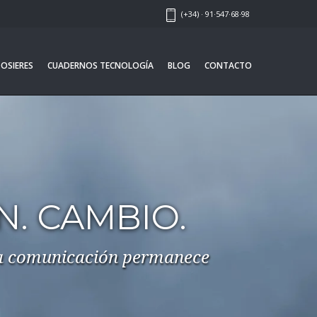
(+34) · 91·547·68·98
OSIERES
CUADERNOS TECNOLOGÍA
BLOG
CONTACTO
EVOCA RESEARCH
Investigación y análisis para la
elaboración de estudios de mercado,
identificación de tendencias, informes
sectoriales, etc.