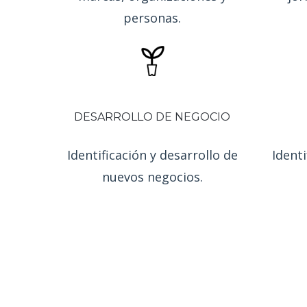
Estrategia y posicionamiento
Concep
en entornos
off
y
on
line de
coor
marcas, organizaciones y
jor
personas.
DESARROLLO DE NEGOCIO
Identificación y desarrollo de
Identi
nuevos negocios.