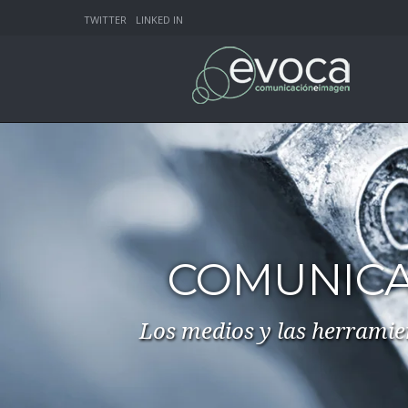
TWITTER
LINKED IN
EVOCA COMUNICACIÓN
Estrategia y posicionamiento en
entornos off y on line de marcas,
ece
organizaciones y personas.