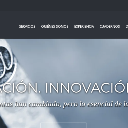
SERVICIOS
QUIÉNES SOMOS
EXPERIENCIA
CUADERNOS
D
EVOCA MEDIA
Asesoría estratégica y desarrollo de
negocio digital, con especial foco en el
sector de los medios de comunicación.