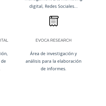
seño y
Desarrollo de competencias y
ias de
habilidades digitales:
management 2.0, marketing
digital, Redes Sociales…
ITAL
EVOCA RESEARCH
ión,
Área de investigación y
 de
análisis para la elaboración
.
de informes.