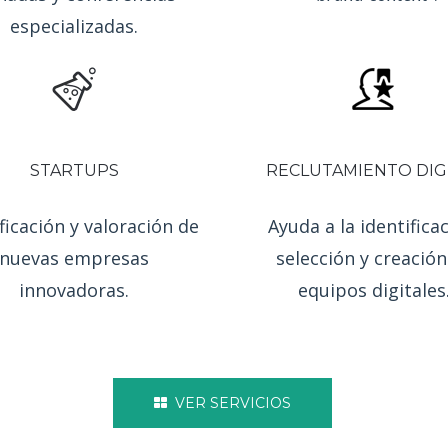
tualización, ejecución,
Conceptualización, di
dinación y difusión de
ejecución de estrateg
nadas y conferencias
“
brand content
“.
especializadas.
STARTUPS
RECLUTAMIENTO DIG
ficación y valoración de
Ayuda a la identificac
nuevas empresas
selección y creación
innovadoras.
equipos digitales