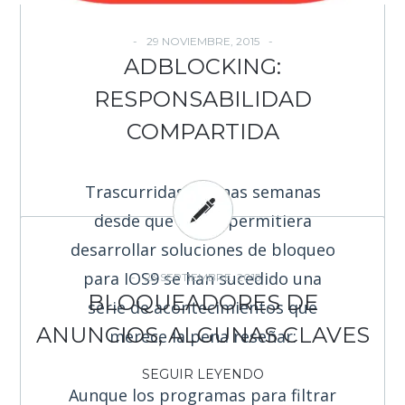
29 NOVIEMBRE, 2015
ADBLOCKING:
RESPONSABILIDAD
COMPARTIDA
Trascurridas ya unas semanas
desde que
Apple
permitiera
desarrollar soluciones de bloqueo
para IOS9 se han sucedido una
23 SEPTIEMBRE, 2015
BLOQUEADORES DE
serie de acontecimientos que
ANUNCIOS, ALGUNAS CLAVES
merece la pena reseñar:
SEGUIR LEYENDO
Aunque los programas para filtrar