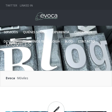
TWITTER
LINKED IN
SERVICIOS
QUIÉNES SOMOS
EXPERIENCIA
CUADERNOS
DOSIERES
CUADERNOS TECNOLOGÍA
BLOG
CONTACTO
MÓVILES
Evoca
·
Móviles