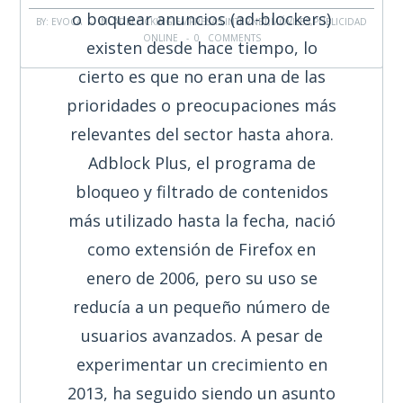
o boquear anuncios (ad-blockers)
BY: EVOCA - IN:
ADBLOCKING
,
EMPRESAS
,
INTERNET
,
MÓVILES
,
PUBLICIDAD
ONLINE
-
0 COMMENTS
existen desde hace tiempo, lo
cierto es que no eran una de las
prioridades o preocupaciones más
relevantes del sector hasta ahora.
Adblock Plus, el programa de
bloqueo y filtrado de contenidos
más utilizado hasta la fecha, nació
como extensión de Firefox en
enero de 2006, pero su uso se
reducía a un pequeño número de
usuarios avanzados. A pesar de
experimentar un crecimiento en
2013, ha seguido siendo un asunto