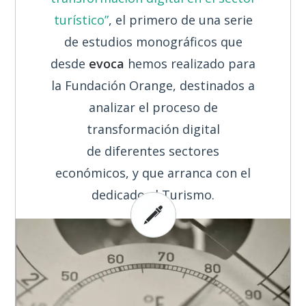
turístico”
, el primero de una serie
de estudios monográficos que
desde
evoca
hemos realizado para
la Fundación Orange, destinados a
analizar el proceso de
transformación digital
de diferentes sectores
económicos, y que arranca con el
dedicado al Turismo.
SEGUIR LEYENDO
BY: EVOCA - IN:
ECONOMÍA
,
EESPAÑA
,
ESTUDIOS
,
INTERNET
,
MÓVILES
,
REDES
SOCIALES
,
SOCIEDAD INFORMACIÓN
,
TRANSFORMACIÓN DIGITAL
-
1
COMMENT