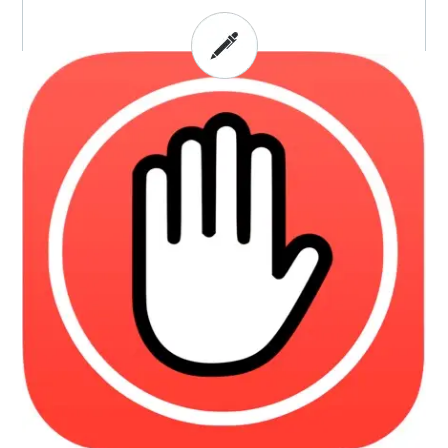
Para más detalles: “Ocho
tendencias que marcarán la
agenda digital en 2016” publicado
en
El País
BY: EVOCA - IN:
ADBLOCKING
,
FINTECH
,
INTERNET
,
MEDIOS
ONLINE
,
MÓVILES
,
PROGRAMÁTICA
,
TENDENCIAS
-
3 COMMENTS