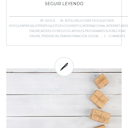
SEGUIR LEYENDO
BY: EVOCA - IN:
BOTS
,
CMS
,
DOSIER EVOCA
,
DOSIER
EVOCA
,
EMPRESAS
,
ESTRATEGIA
,
ESTUDIOS
,
EVENTOS
,
INTERNACIONAL
,
INTERNET
,
MED
ONLINE
,
MODELOS NEGOCIO
,
MÓVILES
,
PROGRAMÁTICA
,
PUBLICIDAD
ONLINE
,
TENDENCIAS
,
TRANSFORMACIÓN DIGITAL
-
2 COMMENTS