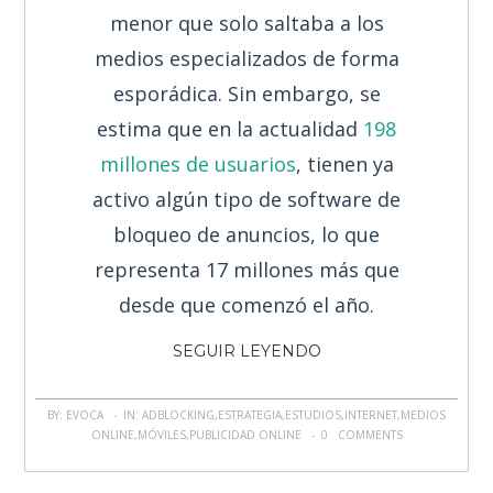
menor que solo saltaba a los
medios especializados de forma
esporádica. Sin embargo, se
estima que en la actualidad
198
millones de usuarios
, tienen ya
activo algún tipo de software de
bloqueo de anuncios, lo que
representa 17 millones más que
desde que comenzó el año.
SEGUIR LEYENDO
BY: EVOCA - IN:
ADBLOCKING
,
ESTRATEGIA
,
ESTUDIOS
,
INTERNET
,
MEDIOS
ONLINE
,
MÓVILES
,
PUBLICIDAD ONLINE
-
0 COMMENTS