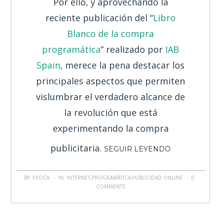
Por ello, y aprovechando la
reciente publicación del “
Libro
Blanco de la compra
programática
” realizado por
IAB
Spain
, merece la pena destacar los
principales aspectos que permiten
vislumbrar el verdadero alcance de
la revolución que está
experimentando la compra
publicitaria.
SEGUIR LEYENDO
BY: EVOCA - IN:
INTERNET
,
PROGRAMÁTICA
,
PUBLICIDAD ONLINE
-
0
COMMENTS