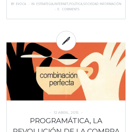
BY: EVOCA - IN:
ESTRATEGIA
,
INTERNET
,
POLÍTICA
,
SOCIEDAD INFORMACIÓN
-
0 COMMENTS
12 ABRIL, 2015
PROGRAMÁTICA, LA
REVOLUCIÓN DE LA COMPRA