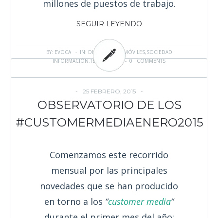
millones de puestos de trabajo.
SEGUIR LEYENDO
BY: EVOCA - IN:
DISPOSITIVOS
,
MÓVILES
,
SOCIEDAD
INFORMACIÓN
,
TENDENCIAS
-
0 COMMENTS
25 FEBRERO, 2015
OBSERVATORIO DE LOS
#CUSTOMERMEDIAENERO2015
Comenzamos este recorrido
mensual por las principales
novedades que se han producido
en torno a los
“
customer media
“
durante el primer mes del año: