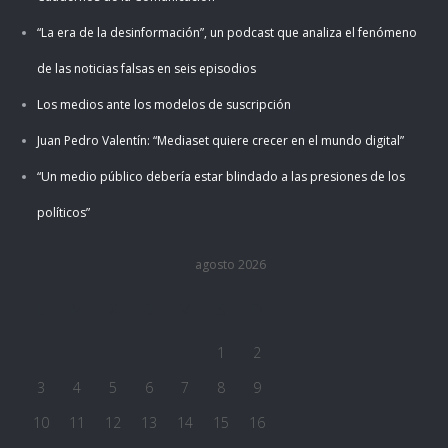
“La era de la desinformación”, un podcast que analiza el fenómeno
de las noticias falsas en seis episodios
Los medios ante los modelos de suscripción
Juan Pedro Valentín: “Mediaset quiere crecer en el mundo digital”
“Un medio público debería estar blindado a las presiones de los
políticos”
agosto 2026
L
M
X
J
V
S
D
1
2
3
4
5
6
7
8
9
10
11
12
13
14
15
16