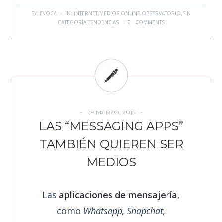
BY: EVOCA - IN:
INTERNET
,
MEDIOS ONLINE
,
OBSERVATORIO
,
SIN
CATEGORÍA
,
TENDENCIAS
-
0 COMMENTS
29 MARZO, 2015
LAS “MESSAGING APPS”
TAMBIÉN QUIEREN SER
MEDIOS
Las
aplicaciones de mensajería
,
como
Whatsapp, Snapchat,