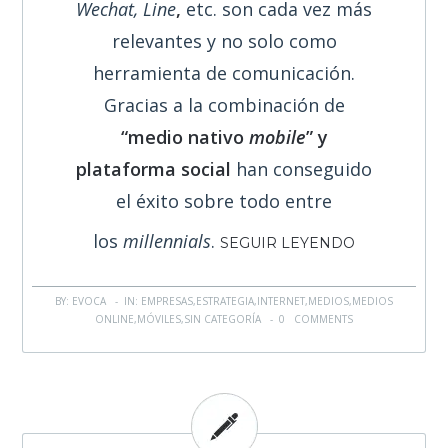
Wechat,
Line
,
etc. son cada vez más
relevantes y no solo como
herramienta de comunicación.
Gracias a la combinación de
“medio nativo
mobile
” y
plataforma social
han conseguido
el éxito sobre todo entre
los
millennials
.
SEGUIR LEYENDO
BY: EVOCA - IN:
EMPRESAS
,
ESTRATEGIA
,
INTERNET
,
MEDIOS
,
MEDIOS
ONLINE
,
MÓVILES
,
SIN CATEGORÍA
-
0 COMMENTS