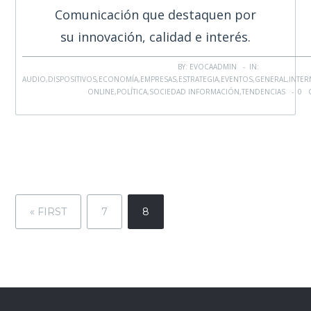
Comunicación que destaquen por
su innovación, calidad e interés.
BY: EVOCAADMIN - IN:
AUDIO
,
DISPOSITIVOS
,
ECONOMÍA
,
EMPRESAS
,
ESTRATEGIA
,
EVENTOS
,
GENERAL
,
INTER
ONLINE
,
POLÍTICA
,
SOCIEDAD INFORMACIÓN
,
TENDENCIAS
-
0 
« FIRST
7
8