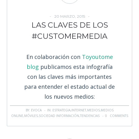
20 MARZO, 2015
LAS CLAVES DE LOS
#CUSTOMERMEDIA
En colaboración con
Toyoutome
blog
publicamos esta infografía
con las claves más importantes
para entender el estado actual de
los nuevos medios:
BY: EVOCA - IN:
ESTRATEGIA
,
INTERNET
,
MEDIOS
,
MEDIOS
ONLINE
,
MÓVILES
,
SOCIEDAD INFORMACIÓN
,
TENDENCIAS
-
0 COMMENTS