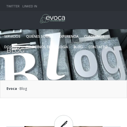
TWITTER
LINKED IN
SERVICIOS
QUIÉNES SOMOS
EXPERIENCIA
CUADERNOS
DOSIERES
CUADERNOS TECNOLOGÍA
BLOG
CONTACTO
BLOG
Evoca
·
Blog