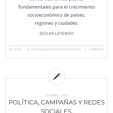
fundamentales para el crecimiento
socioeconómico de países,
regiones y ciudades.
SEGUIR LEYENDO
BY: EVOCA - IN:
EMPRESAS
,
EVENTOS
,
INTERNET
,
MEDIOS
-
0 COMMENTS
13 ABRIL, 2015
POLÍTICA, CAMPAÑAS Y REDES
SOCIALES.