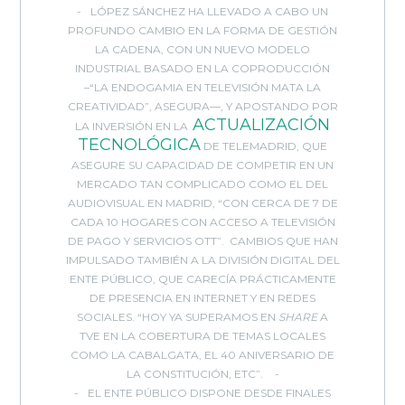
LÓPEZ SÁNCHEZ HA LLEVADO A CABO UN
PROFUNDO CAMBIO EN LA FORMA DE GESTIÓN
LA CADENA, CON UN NUEVO MODELO
INDUSTRIAL BASADO EN LA COPRODUCCIÓN
–“LA ENDOGAMIA EN TELEVISIÓN MATA LA
CREATIVIDAD”, ASEGURA—, Y APOSTANDO POR
ACTUALIZACIÓN
LA INVERSIÓN EN LA
TECNOLÓGICA
DE TELEMADRID, QUE
ASEGURE SU CAPACIDAD DE COMPETIR EN UN
MERCADO TAN COMPLICADO COMO EL DEL
AUDIOVISUAL EN MADRID, “CON CERCA DE 7 DE
CADA 10 HOGARES CON ACCESO A TELEVISIÓN
DE PAGO Y SERVICIOS OTT”. CAMBIOS QUE HAN
IMPULSADO TAMBIÉN A LA DIVISIÓN DIGITAL DEL
ENTE PÚBLICO, QUE CARECÍA PRÁCTICAMENTE
DE PRESENCIA EN INTERNET Y EN REDES
SOCIALES. “HOY YA SUPERAMOS EN
SHARE
A
TVE EN LA COBERTURA DE TEMAS LOCALES
COMO LA CABALGATA, EL 40 ANIVERSARIO DE
LA CONSTITUCIÓN, ETC”.
EL ENTE PÚBLICO DISPONE DESDE FINALES