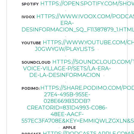
HTTPS://OPEN.SPOTIFY.COM/SHO
SPOTIFY
:
HTTPS://WWW.IVOOX.COM/PODCA
IVOOX
:
ERA-
DESINFORMACION_SQ_F11387879_1.HTM
HTTPS://WWW.YOUTUBE.COM/C
YOUTUBE
:
J0GWYGW/PLAYLISTS
HTTPS://SOUNDCLOUD.COM/
SOUNDCLOUD
:
VOICE-VILLAGE-P/SETS/LA-ERA-
DE-LA-DESINFORMACION
HTTPS://SHARE.PODIMO.COM/PO
PODIMO:
27E4-495B-955E-
028E669B3DDB?
CREATORID=831D4993-C086-
48EE-AACF-
557EC3FA708E&KEY=EMMIQWLZGXLN&
APPLE
HTTPS://PODCASTS.APPLE.COM/