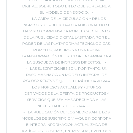
DIGITAL, SOBRE TODO EN LO QUE SE REFIERE A
SU MODELO DE NEGOCIO.
LA CAÍDA DE LA CIRCULACIÓN Y DE LOS
INGRESOS DE PUBLICIDAD TRADICIONAL NO SE
HA VISTO COMPENSADA POR EL CRECIMIENTO
DE LA PUBLICIDAD DIGITAL LASTRADA POR EL
PODER DE LAS PLATAFORMAS TECNOLÓGICAS.
POR ELLO, ASISTIMOS A UNA NUEVA
TRANSFORMACIÓN DEL SECTOR ENCAMINADA A
LA BÚSQUEDA DE INGRESOS DIRECTOS.
LAS SUSCRIPCIONES SON, POR TANTO, UN
PASO MÁS HACIA UN MODELO INTEGRALDE
READER REVENUE
QUE DEBERÁ INCORPORAR
LOS INGRESOS ACTUALES Y FUTUROS
DERIVADOS DE LA OFERTA DE PRODUCTOS Y
SERVICIOS QUE SEA MÁS ADECUADA A LAS
NECESIDADES DEL USUARIO.
LA PUBLICACIÓN DE ‘LOS MEDIOS ANTE LOS
MODELOS DE SUSCRIPCIÓN’ —QUE INCORPORA
E INTEGRA INFORMACIÓN ACTUALIZADA DE
ARTÍCULOS, DOSIERES, ENTREVISTAS, EVENTOS Y