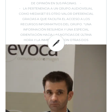
DE OPINIÓN EN SUS PÁGINAS.
LA PERTENENCIA A UN GRUPO AUDIOVISUAL
COMO MEDIASET ES OTRO VALOR DIFERENCIAL
GRACIAS A QUE FACILITA EL ACCESO A LOS
RECURSOS INFORMATIVOS DEL GRUPO. “UNA
INFORMACIÓN RESUMIDA Y UNA ESPECIAL
ORIENTACIÓN HACIA LAS NOTICIAS DE ÚLTIMA
HORA Y LA INMEDIATEZ” SON OTRAS DOS
CARACTERÍSTICAS QUE DEFINEN EL
POSICIONAMIENTO DE NIUS EN EL MUNDO DE LA
INFORMACIÓN DIGITAL.
BY: EVOCA - IN:
ENCUENTROS
,
,
,
,
,
EVOCA
ENTREVISTA
EVENTOS
INTERNET
MEDIOS
MEDIOS
,
,
,
-
ONLINE
MODELOS NEGOCIO
TRANSFORMACIÓN DIGITAL
TV
0
COMMENTS