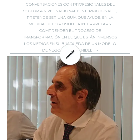
CON­VERSACIONES CON PROFESIONALES DEL
SECTOR A NIVEL NACIONAL E INTERNACIONAL—,
PRETENDE SER UNA GUÍA QUE AYUDE, EN LA
MEDIDA DE LO POSIBLE, A INTER­PRETAR Y
COMPRENDER EL PROCESO DE
TRANSFORMACIÓN EN EL QUE ESTÁN INMERSOS
LOS MEDIOS EN SU BÚSQUEDA DE UN MODELO
DE NEGOCIO SOSTENIBLE.
BY: EVOCA - IN:
,
,
,
DOSIER EVOCA
ESTRATEGIA
MEDIOS
MEDIOS
,
,
,
,
ONLINE
MODELOS NEGOCIO
PERIODISMO
PUBLICACIONES
SIN
,
,
,
-
CATEGORÍA
SUSCRIPCIONES
TENDENCIAS
TRANSFORMACIÓN DIGITAL
0
COMMENTS