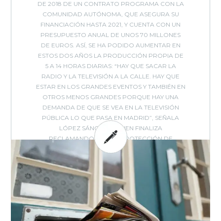
DE 2018 DE UN CONTRATO PROGRAMA CON LA
COMUNIDAD AUTÓNOMA, QUE ASEGURA SU
FINANCIACIÓN HASTA 2021, Y CUENTA CON UN
PRESUPUESTO ANUAL DE UNOS 70 MILLONES
DE EUROS. ASÍ, SE HA PODIDO AUMENTAR EN
ESTOS DOS AÑOS LA PRODUCCIÓN PROPIA DE
5 A 14 HORAS DIARIAS: “HAY QUE SACAR LA
RADIO Y LA TELEVISIÓN A LA CALLE. HAY QUE
ESTAR EN LOS GRANDES EVENTOS Y TAMBIÉN EN
OTROS MENOS GRANDES PORQUE HAY UNA
DEMANDA DE QUE SE VEA EN LA TELEVISIÓN
PÚBLICA LO QUE PASA EN MADRID”, SEÑALA
LÓPEZ SÁNCHEZ, QUIEN FINALIZA
RECLAMANDO QUE LA PROTECCIÓN DE
TELEMADRID DEBERÍA ESTAR RECOGIDA EN EL
ESTATUTO DE
ARTICULADO DEL
AUTONOMÍA DE LA COMUNIDAD
DE MADRID.
BY: EVOCA - IN:
ENCUENTROS
,
,
,
,
,
EVOCA
ENTREVISTA
EVENTOS
INTERNET
MEDIOS
MEDIOS
,
,
,
,
-
ONLINE
POLÍTICA
TRANSFORMACIÓN DIGITAL
TV
VIDEO
0 COMMENTS