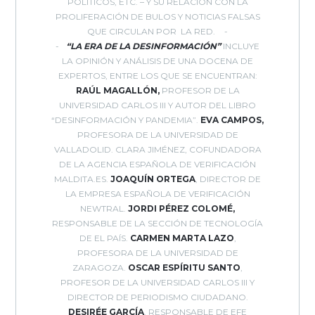
POLÍTICOS, ETC. – Y SU RELACIÓN CON LA
PROLIFERACIÓN DE BULOS Y NOTICIAS FALSAS
QUE CIRCULAN POR LA RED.
“LA ERA DE LA DESINFORMACIÓN”
INCLUYE
LA OPINIÓN Y ANÁLISIS DE UNA DOCENA DE
EXPERTOS, ENTRE LOS QUE SE ENCUENTRAN:
RAÚL MAGALLÓN,
PROFESOR DE LA
UNIVERSIDAD CARLOS III Y AUTOR DEL LIBRO
“DESINFORMACIÓN Y PANDEMIA”.
EVA CAMPOS,
PROFESORA DE LA UNIVERSIDAD DE
VALLADOLID. CLARA JIMÉNEZ, COFUNDADORA
DE LA AGENCIA ESPAÑOLA DE VERIFICACIÓN
MALDITA.ES.
JOAQUÍN ORTEGA
, DIRECTOR DE
LA EMPRESA ESPAÑOLA DE VERIFICACIÓN
NEWTRAL.
JORDI PÉREZ COLOMÉ,
RESPONSABLE DE LA SECCIÓN DE TECNOLOGÍA
DE EL PAÍS.
CARMEN MARTA LAZO
,
PROFESORA DE LA UNIVERSIDAD DE
ZARAGOZA.
OSCAR ESPÍRITU SANTO
,
PROFESOR DE LA UNIVERSIDAD CARLOS III Y
DIRECTOR DE PERIODISMO CIUDADANO.
DESIRÉE GARCÍA
, RESPONSABLE DE EFE