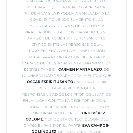
JUAN CARLOS, ANALIZAN EN SU ARTÍCULO EL
ESCENARIO QUE HA DEJADO LA “RESACA
PANDÉMICA” Y LA INFODEMIA VINCULADA A LA
COVID-19, PONIENDO EL ACENTO EN LA
IMPORTANCIA, NO SOLO DE DETENER LA
VIRALIZACIÓN DE LA DESINFORMACIÓN, SINO
TAMBIÉN DE FOMENTAR EL PENSAMIENTO
CRÍTICO ENTRE LAS PERSONAS. DE LA
TRASCENDENCIA DE LA ALFABETIZACIÓN
DIGITAL PARA CONTAR CON CIUDADANOS
CAPACES DE CUESTIONAR LA DESINFORMACIÓN
ESCRIBE TAMBIÉN
CARMEN MARTA LAZO
, DE
LA UNIVERSIDAD DE ZARAGOZA, MIENTRAS QUE
ÓSCAR
ESPÍRITUSANTO
ENFOCA EL TEMA
DESDE LA PERSPECTIVA DE LA
RESPONSABILIDAD DE LOS PROPIOS USUARIOS
EN LA LUCHA CONTRA LA DESINFORMACIÓN.
SOBRE LA RELACIÓN ENTRE PERIODISMO Y
DESINFORMACIÓN ESCRIBE
JORDI PÉREZ
COLOMÉ
, PERIODISTA DE TECNOLOGÍA DEL
DIARIO EL PAÍS. POR SU PARTE,
EVA CAMPOS-
DOMÍNGUEZ
, DE LA UNIVERSIDAD DE