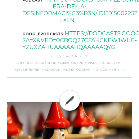
PODCAST
:
ERA-DE-LA-
DESINFORMACI%C3%B3N/ID1591500225?
L=EN
HTTPS://PODCASTS.GO
GOOGLEPODCASTS
:
SA=X&VED=0CBOQ27CFAHCKEWJWUE-
YZUXZAHUAAAAAHQAAAAAQYG
BY: EVOCA - IN:
,
,
,
,
,
ARTICULOS
AUDIO
DESINFORMACIÓN
ENTREVISTA
ESTUDIOS
FAKE
,
,
,
-
NEWS
INTERNET
MEDIOS ONLINE
PERIODISMO
0 COMMENTS