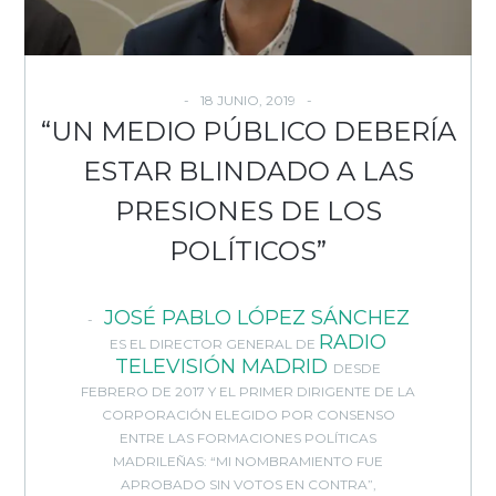
18 JUNIO, 2019
“UN MEDIO PÚBLICO DEBERÍA
ESTAR BLINDADO A LAS
PRESIONES DE LOS
POLÍTICOS”
JOSÉ PABLO LÓPEZ SÁNCHEZ
RADI
O
ES EL DIRECTOR GENERAL DE
TELEVISIÓN MADRID
DESDE
FEBRERO DE 2017 Y EL PRIMER DIRIGENTE DE LA
CORPORACIÓN ELEGIDO POR CONSENSO
ENTRE LAS FORMACIONES POLÍTICAS
MADRILEÑAS: “MI NOMBRAMIENTO FUE
APROBADO SIN VOTOS EN CONTRA”,