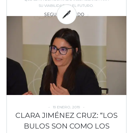
SU VIABILIDAD EN EL FUTURO.
SEGUIR LEYENDO
BY: EVOCA - IN:
DOSIER
,
,
,
,
,
,
EVOCA
EMPRESAS
ESTRATEGIA
ESTUDIOS
INTERNET
MEDIOS
MEDIOS
,
,
,
ONLINE
MODELOS NEGOCIO
PERIODISMO
PUBLICIDAD
,
,
,
-
ONLINE
SUSCRIPCIONES
TENDENCIAS
TRANSFORMACIÓN DIGITAL
1
COMMENT
19 ENERO, 2019
CLARA JIMÉNEZ CRUZ: “LOS
BULOS SON COMO LOS