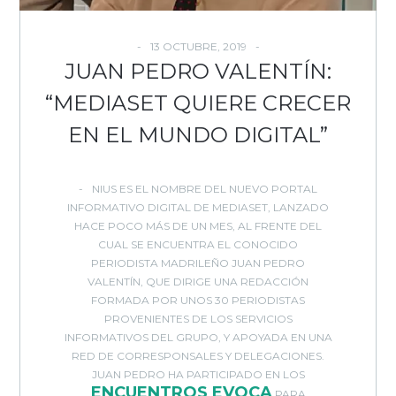
13 OCTUBRE, 2019
JUAN PEDRO VALENTÍN:
“MEDIASET QUIERE CRECER
EN EL MUNDO DIGITAL”
NIUS
ES EL NOMBRE DEL NUEVO PORTAL
INFORMATIVO DIGITAL DE MEDIASET, LANZADO
HACE POCO MÁS DE UN MES, AL FRENTE DEL
CUAL SE ENCUENTRA EL CONOCIDO
PERIODISTA MADRILEÑO JUAN PEDRO
VALENTÍN, QUE DIRIGE UNA REDACCIÓN
FORMADA POR UNOS 30 PERIODISTAS
PROVENIENTES DE LOS SERVICIOS
INFORMATIVOS DEL GRUPO, Y APOYADA EN UNA
RED DE CORRESPONSALES Y DELEGACIONES.
JUAN PEDRO HA PARTICIPADO EN LOS
ENCUENTROS EVOCA
PARA