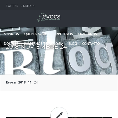
TWITTER
LINKED IN
SERVICIOS
QUIÉNES SOMOS
EXPERIENCIA
CUADERNOS
DOSIERES
CUADERNOS TECNOLOGÍA
BLOG
CONTACTO
2018 NOVIEMBRE 24
Evoca
·
2018
·
11
·
24