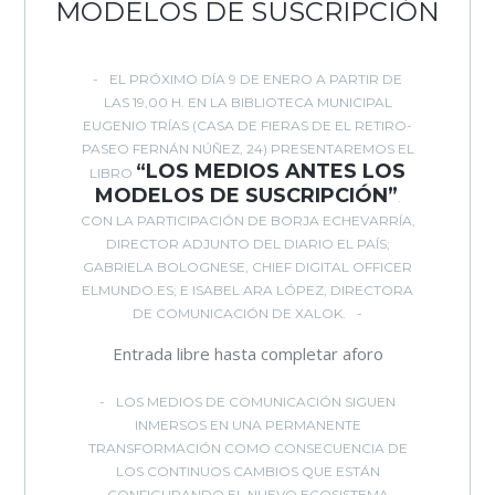
MODELOS DE SUSCRIPCIÓN
EL PRÓXIMO DÍA 9 DE ENERO A PARTIR DE
LAS 19,00 H. EN LA BIBLIOTECA MUNICIPAL
EUGENIO TRÍAS (CASA DE FIERAS DE EL RETIRO-
PASEO FERNÁN NÚÑEZ, 24) PRESENTAREMOS EL
“LOS MEDIOS ANTES LOS
LIBRO
MODELOS DE SUSCRIPCIÓN”
.
CON LA PARTICIPACIÓN DE BORJA ECHEVARRÍA,
DIRECTOR ADJUNTO DEL DIARIO EL PAÍS;
GABRIELA BOLOGNESE, CHIEF DIGITAL OFFICER
ELMUNDO.ES; E ISABEL ARA LÓPEZ, DIRECTORA
DE COMUNICACIÓN DE XALOK.
Entrada libre hasta completar aforo
LOS MEDIOS DE COMUNICACIÓN SIGUEN
INMERSOS EN UNA PERMANENTE
TRANSFORMACIÓN COMO CONSECUENCIA DE
LOS CONTINUOS CAMBIOS QUE ESTÁN
CONFIGURANDO EL NUEVO ECOSISTEMA