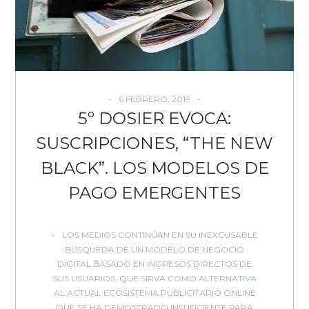
6 FEBRERO, 2019
5º DOSIER EVOCA:
SUSCRIPCIONES, “THE NEW
BLACK”. LOS MODELOS DE
PAGO EMERGENTES
LOS MEDIOS CONTINÚAN EN SU INEXCUSABLE
BÚSQUEDA DE UN MODELO DE NEGOCIO
DIGITAL BASADO EN INGRESOS DIRECTOS DE
SUS USUARIOS, QUE SIRVA COMO ALTERNATIVA
AL ACTUAL ECOSISTEMA PUBLICITARIO ONLINE
QUE SE HA DEMOSTRADO INSUFICIENTE PARA