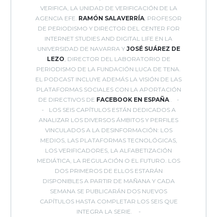
VERIFICA, LA UNIDAD DE VERIFICACIÓN DE LA
AGENCIA EFE.
RAMÓN SALAVERRÍA
, PROFESOR
DE PERIODISMO Y DIRECTOR DEL CENTER FOR
INTERNET STUDIES AND DIGITAL LIFE EN LA
UNIVERSIDAD DE NAVARRA Y
JOSÉ SUÁREZ DE
LEZO
, DIRECTOR DEL LABORATORIO DE
PERIODISMO DE LA FUNDACIÓN LUCA DE TENA.
EL PODCAST INCLUYE ADEMÁS LA VISIÓN DE LAS
PLATAFORMAS SOCIALES CON LA APORTACIÓN
DE DIRECTIVOS DE
FACEBOOK EN ESPAÑA
..
LOS SEIS CAPÍTULOS ESTÁN DEDICADOS A
ANALIZAR LOS DIVERSOS ÁMBITOS Y PERFILES
VINCULADOS A LA DESINFORMACIÓN: LOS
MEDIOS, LAS PLATAFORMAS TECNOLÓGICAS,
LOS VERIFICADORES, LA ALFABETIZACIÓN
MEDIÁTICA, LA REGULACIÓN O EL FUTURO. LOS
DOS PRIMEROS DE ELLOS ESTARÁN
DISPONIBLES A PARTIR DE MAÑANA Y CADA
SEMANA SE PUBLICARÁN DOS NUEVOS
CAPÍTULOS HASTA COMPLETAR LOS SEIS QUE
INTEGRA LA SERIE.