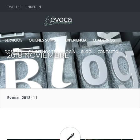
TWITTER
LINKED IN
SERVICIOS
QUIÉNES SOMOS
EXPERIENCIA
CUADERNOS
DOSIERES
CUADERNOS TECNOLOGÍA
BLOG
CONTACTO
2018 NOVIEMBRE
Evoca
·
2018
·
11