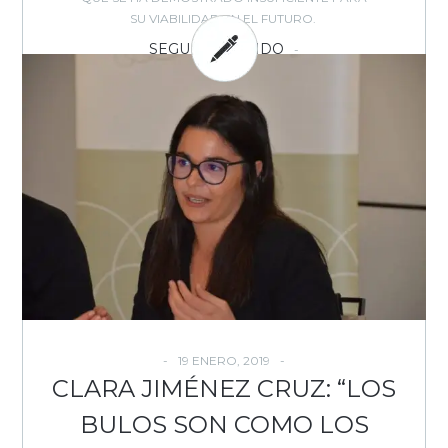
SU VIABILIDAD EN EL FUTURO.
SEGUIR LEYENDO
BY: EVOCA - IN:
DOSIER
,
,
,
,
,
,
EVOCA
EMPRESAS
ESTRATEGIA
ESTUDIOS
INTERNET
MEDIOS
MEDIOS
,
,
,
ONLINE
MODELOS NEGOCIO
PERIODISMO
PUBLICIDAD
,
,
,
-
ONLINE
SUSCRIPCIONES
TENDENCIAS
TRANSFORMACIÓN DIGITAL
1
COMMENT
19 ENERO, 2019
CLARA JIMÉNEZ CRUZ: “LOS
BULOS SON COMO LOS