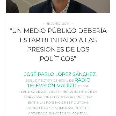
18 JUNIO, 2019
“UN MEDIO PÚBLICO DEBERÍA
ESTAR BLINDADO A LAS
PRESIONES DE LOS
POLÍTICOS”
JOSÉ PABLO LÓPEZ SÁNCHEZ
RADI
O
ES EL DIRECTOR GENERAL DE
TELEVISIÓN MADRID
DESDE
FEBRERO DE 2017 Y EL PRIMER DIRIGENTE DE LA
CORPORACIÓN ELEGIDO POR CONSENSO
ENTRE LAS FORMACIONES POLÍTICAS
MADRILEÑAS: “MI NOMBRAMIENTO FUE
APROBADO SIN VOTOS EN CONTRA”,