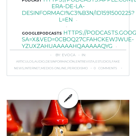
PODCAST
:
ERA-DE-LA-
DESINFORMACI%C3%B3N/ID1591500225?
L=EN
HTTPS://PODCASTS.GO
GOOGLEPODCASTS
:
SA=X&VED=0CBOQ27CFAHCKEWJWUE-
YZUXZAHUAAAAAHQAAAAAQYG
BY: EVOCA - IN:
,
,
,
,
,
ARTICULOS
AUDIO
DESINFORMACIÓN
ENTREVISTA
ESTUDIOS
FAKE
,
,
,
-
NEWS
INTERNET
MEDIOS ONLINE
PERIODISMO
0 COMMENTS