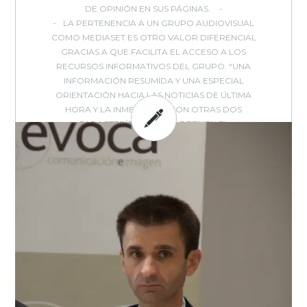
DE OPINIÓN EN SUS PÁGINAS.
LA PERTENENCIA A UN GRUPO AUDIOVISUAL
COMO MEDIASET ES OTRO VALOR DIFERENCIAL
GRACIAS A QUE FACILITA EL ACCESO A LOS
RECURSOS INFORMATIVOS DEL GRUPO. “UNA
INFORMACIÓN RESUMIDA Y UNA ESPECIAL
ORIENTACIÓN HACIA LAS NOTICIAS DE ÚLTIMA
HORA Y LA INMEDIATEZ” SON OTRAS DOS
CARACTERÍSTICAS QUE DEFINEN EL
POSICIONAMIENTO DE NIUS EN EL MUNDO DE LA
INFORMACIÓN DIGITAL.
BY: EVOCA - IN:
ENCUENTROS
,
,
,
,
,
EVOCA
ENTREVISTA
EVENTOS
INTERNET
MEDIOS
MEDIOS
,
,
,
-
ONLINE
MODELOS NEGOCIO
TRANSFORMACIÓN DIGITAL
TV
0
COMMENTS