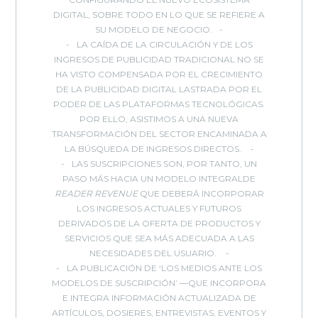
DIGITAL, SOBRE TODO EN LO QUE SE REFIERE A
SU MODELO DE NEGOCIO.
LA CAÍDA DE LA CIRCULACIÓN Y DE LOS
INGRESOS DE PUBLICIDAD TRADICIONAL NO SE
HA VISTO COMPENSADA POR EL CRECIMIENTO
DE LA PUBLICIDAD DIGITAL LASTRADA POR EL
PODER DE LAS PLATAFORMAS TECNOLÓGICAS.
POR ELLO, ASISTIMOS A UNA NUEVA
TRANSFORMACIÓN DEL SECTOR ENCAMINADA A
LA BÚSQUEDA DE INGRESOS DIRECTOS.
LAS SUSCRIPCIONES SON, POR TANTO, UN
PASO MÁS HACIA UN MODELO INTEGRALDE
READER REVENUE
QUE DEBERÁ INCORPORAR
LOS INGRESOS ACTUALES Y FUTUROS
DERIVADOS DE LA OFERTA DE PRODUCTOS Y
SERVICIOS QUE SEA MÁS ADECUADA A LAS
NECESIDADES DEL USUARIO.
LA PUBLICACIÓN DE ‘LOS MEDIOS ANTE LOS
MODELOS DE SUSCRIPCIÓN’ —QUE INCORPORA
E INTEGRA INFORMACIÓN ACTUALIZADA DE
ARTÍCULOS, DOSIERES, ENTREVISTAS, EVENTOS Y