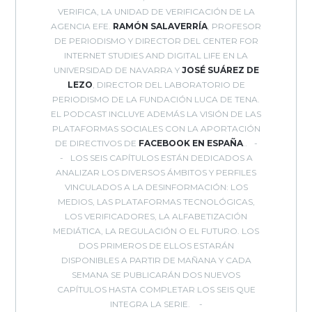
VERIFICA, LA UNIDAD DE VERIFICACIÓN DE LA
AGENCIA EFE.
RAMÓN SALAVERRÍA
, PROFESOR
DE PERIODISMO Y DIRECTOR DEL CENTER FOR
INTERNET STUDIES AND DIGITAL LIFE EN LA
UNIVERSIDAD DE NAVARRA Y
JOSÉ SUÁREZ DE
LEZO
, DIRECTOR DEL LABORATORIO DE
PERIODISMO DE LA FUNDACIÓN LUCA DE TENA.
EL PODCAST INCLUYE ADEMÁS LA VISIÓN DE LAS
PLATAFORMAS SOCIALES CON LA APORTACIÓN
DE DIRECTIVOS DE
FACEBOOK EN ESPAÑA
..
LOS SEIS CAPÍTULOS ESTÁN DEDICADOS A
ANALIZAR LOS DIVERSOS ÁMBITOS Y PERFILES
VINCULADOS A LA DESINFORMACIÓN: LOS
MEDIOS, LAS PLATAFORMAS TECNOLÓGICAS,
LOS VERIFICADORES, LA ALFABETIZACIÓN
MEDIÁTICA, LA REGULACIÓN O EL FUTURO. LOS
DOS PRIMEROS DE ELLOS ESTARÁN
DISPONIBLES A PARTIR DE MAÑANA Y CADA
SEMANA SE PUBLICARÁN DOS NUEVOS
CAPÍTULOS HASTA COMPLETAR LOS SEIS QUE
INTEGRA LA SERIE.