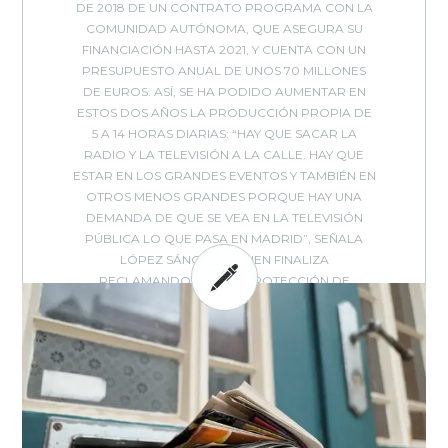
DE 2018 DE UN CONTRATO PROGRAMA CON LA
COMUNIDAD AUTÓNOMA, QUE ASEGURA SU
FINANCIACIÓN HASTA 2021, Y CUENTA CON UN
PRESUPUESTO ANUAL DE UNOS 70 MILLONES
DE EUROS. ASÍ, SE HA PODIDO AUMENTAR EN
ESTOS DOS AÑOS LA PRODUCCIÓN PROPIA DE
5 A 14 HORAS DIARIAS: “HAY QUE SACAR LA
RADIO Y LA TELEVISIÓN A LA CALLE. HAY QUE
ESTAR EN LOS GRANDES EVENTOS Y TAMBIÉN EN
OTROS MENOS GRANDES PORQUE HAY UNA
DEMANDA DE QUE SE VEA EN LA TELEVISIÓN
PÚBLICA LO QUE PASA EN MADRID”, SEÑALA
LÓPEZ SÁNCHEZ, QUIEN FINALIZA
RECLAMANDO QUE LA PROTECCIÓN DE
TELEMADRID DEBERÍA ESTAR RECOGIDA EN EL
ESTATUTO DE
ARTICULADO DEL
AUTONOMÍA DE LA COMUNIDAD
DE MADRID.
BY: EVOCA - IN:
ENCUENTROS
,
,
,
,
,
EVOCA
ENTREVISTA
EVENTOS
INTERNET
MEDIOS
MEDIOS
,
,
,
,
-
ONLINE
POLÍTICA
TRANSFORMACIÓN DIGITAL
TV
VIDEO
0 COMMENTS