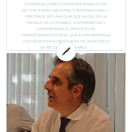
CON­VERSACIONES CON PROFESIONALES DEL
SECTOR A NIVEL NACIONAL E INTERNACIONAL—,
PRETENDE SER UNA GUÍA QUE AYUDE, EN LA
MEDIDA DE LO POSIBLE, A INTER­PRETAR Y
COMPRENDER EL PROCESO DE
TRANSFORMACIÓN EN EL QUE ESTÁN INMERSOS
LOS MEDIOS EN SU BÚSQUEDA DE UN MODELO
DE NEGOCIO SOSTENIBLE.
BY: EVOCA - IN:
,
,
,
DOSIER EVOCA
ESTRATEGIA
MEDIOS
MEDIOS
,
,
,
,
ONLINE
MODELOS NEGOCIO
PERIODISMO
PUBLICACIONES
SIN
,
,
,
-
CATEGORÍA
SUSCRIPCIONES
TENDENCIAS
TRANSFORMACIÓN DIGITAL
0
COMMENTS