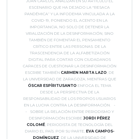
JUAN CARLOS, ANALIZAN EN SU ARTÍCULO EL
ESCENARIO QUE HA DEJADO LA “RESACA
PANDÉMICA” Y LA INFODEMIA VINCULADA A LA
COVID-19, PONIENDO EL ACENTO EN LA
IMPORTANCIA, NO SOLO DE DETENER LA
VIRALIZACIÓN DE LA DESINFORMACIÓN, SINO
TAMBIÉN DE FOMENTAR EL PENSAMIENTO
CRÍTICO ENTRE LAS PERSONAS. DE LA
TRASCENDENCIA DE LA ALFABETIZACIÓN
DIGITAL PARA CONTAR CON CIUDADANOS
CAPACES DE CUESTIONAR LA DESINFORMACIÓN
ESCRIBE TAMBIÉN
CARMEN MARTA LAZO
, DE
LA UNIVERSIDAD DE ZARAGOZA, MIENTRAS QUE
ÓSCAR
ESPÍRITUSANTO
ENFOCA EL TEMA
DESDE LA PERSPECTIVA DE LA
RESPONSABILIDAD DE LOS PROPIOS USUARIOS
EN LA LUCHA CONTRA LA DESINFORMACIÓN.
SOBRE LA RELACIÓN ENTRE PERIODISMO Y
DESINFORMACIÓN ESCRIBE
JORDI PÉREZ
COLOMÉ
, PERIODISTA DE TECNOLOGÍA DEL
DIARIO EL PAÍS. POR SU PARTE,
EVA CAMPOS-
DOMÍNGUEZ
, DE LA UNIVERSIDAD DE