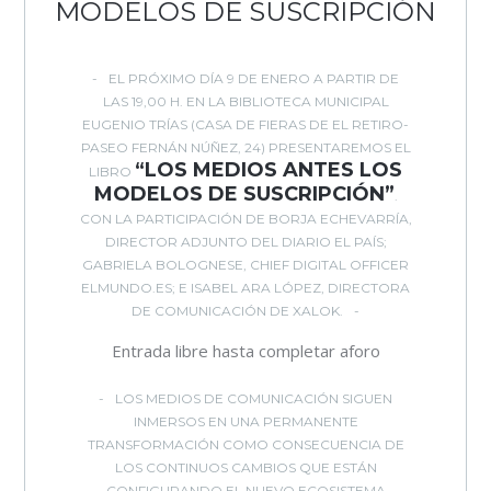
MODELOS DE SUSCRIPCIÓN
EL PRÓXIMO DÍA 9 DE ENERO A PARTIR DE
LAS 19,00 H. EN LA BIBLIOTECA MUNICIPAL
EUGENIO TRÍAS (CASA DE FIERAS DE EL RETIRO-
PASEO FERNÁN NÚÑEZ, 24) PRESENTAREMOS EL
“LOS MEDIOS ANTES LOS
LIBRO
MODELOS DE SUSCRIPCIÓN”
.
CON LA PARTICIPACIÓN DE BORJA ECHEVARRÍA,
DIRECTOR ADJUNTO DEL DIARIO EL PAÍS;
GABRIELA BOLOGNESE, CHIEF DIGITAL OFFICER
ELMUNDO.ES; E ISABEL ARA LÓPEZ, DIRECTORA
DE COMUNICACIÓN DE XALOK.
Entrada libre hasta completar aforo
LOS MEDIOS DE COMUNICACIÓN SIGUEN
INMERSOS EN UNA PERMANENTE
TRANSFORMACIÓN COMO CONSECUENCIA DE
LOS CONTINUOS CAMBIOS QUE ESTÁN
CONFIGURANDO EL NUEVO ECOSISTEMA