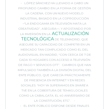
LÓPEZ SÁNCHEZ HA LLEVADO A CABO UN
PROFUNDO CAMBIO EN LA FORMA DE GESTIÓN
LA CADENA, CON UN NUEVO MODELO
INDUSTRIAL BASADO EN LA COPRODUCCIÓN
–“LA ENDOGAMIA EN TELEVISIÓN MATA LA
CREATIVIDAD”, ASEGURA—, Y APOSTANDO POR
ACTUALIZACIÓN
LA INVERSIÓN EN LA
TECNOLÓGICA
DE TELEMADRID, QUE
ASEGURE SU CAPACIDAD DE COMPETIR EN UN
MERCADO TAN COMPLICADO COMO EL DEL
AUDIOVISUAL EN MADRID, “CON CERCA DE 7 DE
CADA 10 HOGARES CON ACCESO A TELEVISIÓN
DE PAGO Y SERVICIOS OTT”. CAMBIOS QUE HAN
IMPULSADO TAMBIÉN A LA DIVISIÓN DIGITAL DEL
ENTE PÚBLICO, QUE CARECÍA PRÁCTICAMENTE
DE PRESENCIA EN INTERNET Y EN REDES
SOCIALES. “HOY YA SUPERAMOS EN
SHARE
A
TVE EN LA COBERTURA DE TEMAS LOCALES
COMO LA CABALGATA, EL 40 ANIVERSARIO DE
LA CONSTITUCIÓN, ETC”.
EL ENTE PÚBLICO DISPONE DESDE FINALES