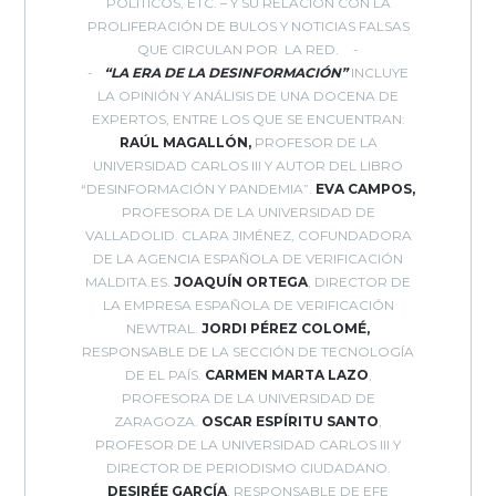
POLÍTICOS, ETC. – Y SU RELACIÓN CON LA
PROLIFERACIÓN DE BULOS Y NOTICIAS FALSAS
QUE CIRCULAN POR LA RED.
“LA ERA DE LA DESINFORMACIÓN”
INCLUYE
LA OPINIÓN Y ANÁLISIS DE UNA DOCENA DE
EXPERTOS, ENTRE LOS QUE SE ENCUENTRAN:
RAÚL MAGALLÓN,
PROFESOR DE LA
UNIVERSIDAD CARLOS III Y AUTOR DEL LIBRO
“DESINFORMACIÓN Y PANDEMIA”.
EVA CAMPOS,
PROFESORA DE LA UNIVERSIDAD DE
VALLADOLID. CLARA JIMÉNEZ, COFUNDADORA
DE LA AGENCIA ESPAÑOLA DE VERIFICACIÓN
MALDITA.ES.
JOAQUÍN ORTEGA
, DIRECTOR DE
LA EMPRESA ESPAÑOLA DE VERIFICACIÓN
NEWTRAL.
JORDI PÉREZ COLOMÉ,
RESPONSABLE DE LA SECCIÓN DE TECNOLOGÍA
DE EL PAÍS.
CARMEN MARTA LAZO
,
PROFESORA DE LA UNIVERSIDAD DE
ZARAGOZA.
OSCAR ESPÍRITU SANTO
,
PROFESOR DE LA UNIVERSIDAD CARLOS III Y
DIRECTOR DE PERIODISMO CIUDADANO.
DESIRÉE GARCÍA
, RESPONSABLE DE EFE