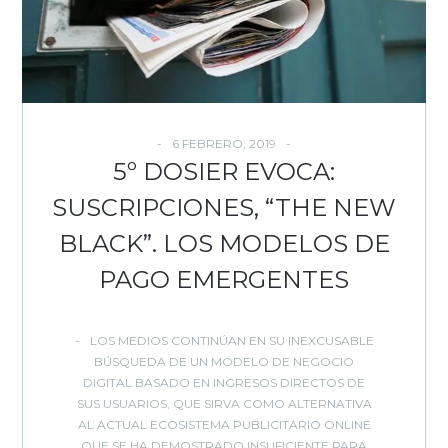
6 FEBRERO, 2019
5º DOSIER EVOCA:
SUSCRIPCIONES, “THE NEW
BLACK”. LOS MODELOS DE
PAGO EMERGENTES
LOS MEDIOS CONTINÚAN EN SU INEXCUSABLE
BÚSQUEDA DE UN MODELO DE NEGOCIO
DIGITAL BASADO EN INGRESOS DIRECTOS DE
SUS USUARIOS, QUE SIRVA COMO ALTERNATIVA
AL ACTUAL ECOSISTEMA PUBLICITARIO ONLINE
QUE SE HA DEMOSTRADO INSUFICIENTE PARA