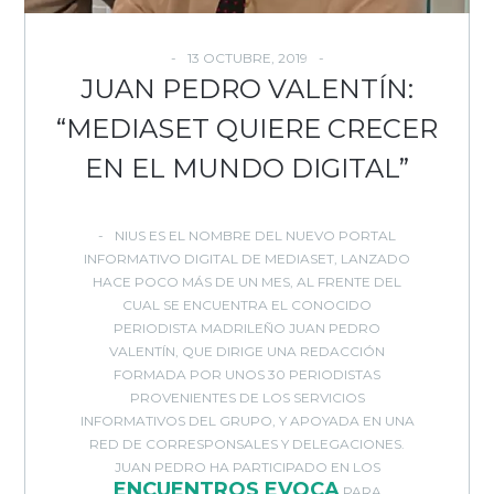
13 OCTUBRE, 2019
JUAN PEDRO VALENTÍN:
“MEDIASET QUIERE CRECER
EN EL MUNDO DIGITAL”
NIUS
ES EL NOMBRE DEL NUEVO PORTAL
INFORMATIVO DIGITAL DE MEDIASET, LANZADO
HACE POCO MÁS DE UN MES, AL FRENTE DEL
CUAL SE ENCUENTRA EL CONOCIDO
PERIODISTA MADRILEÑO JUAN PEDRO
VALENTÍN, QUE DIRIGE UNA REDACCIÓN
FORMADA POR UNOS 30 PERIODISTAS
PROVENIENTES DE LOS SERVICIOS
INFORMATIVOS DEL GRUPO, Y APOYADA EN UNA
RED DE CORRESPONSALES Y DELEGACIONES.
JUAN PEDRO HA PARTICIPADO EN LOS
ENCUENTROS EVOCA
PARA