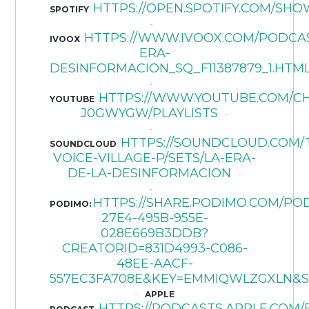
HTTPS://OPEN.SPOTIFY.COM/SHO
SPOTIFY
:
HTTPS://WWW.IVOOX.COM/PODCA
IVOOX
:
ERA-
DESINFORMACION_SQ_F11387879_1.HTM
HTTPS://WWW.YOUTUBE.COM/C
YOUTUBE
:
J0GWYGW/PLAYLISTS
HTTPS://SOUNDCLOUD.COM/
SOUNDCLOUD
:
VOICE-VILLAGE-P/SETS/LA-ERA-
DE-LA-DESINFORMACION
HTTPS://SHARE.PODIMO.COM/PO
PODIMO:
27E4-495B-955E-
028E669B3DDB?
CREATORID=831D4993-C086-
48EE-AACF-
557EC3FA708E&KEY=EMMIQWLZGXLN&
APPLE
HTTPS://PODCASTS.APPLE.COM/